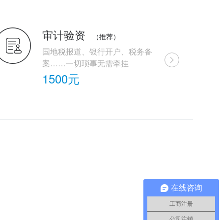
审计验资
（推荐）
国地税报道、银行开户、税务备
案……一切琐事无需牵挂
1500元
在线咨询
工商注册
公司注销