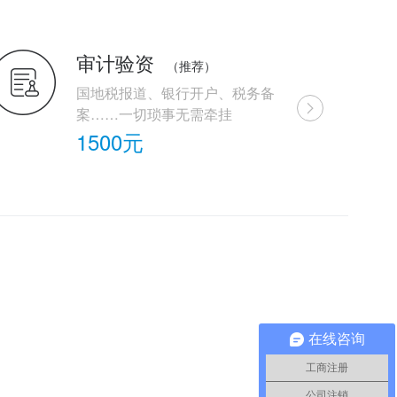
审计验资
（推荐）
国地税报道、银行开户、税务备
案……一切琐事无需牵挂
1500元
在线咨询
工商注册
公司注销