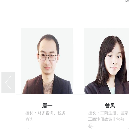
唐一
曾凤
擅长：财务咨询、税务
擅长：工商注册、国家
咨询
工商注册政策非常熟
悉...