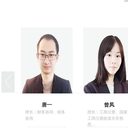
唐一
曾凤
擅长：财务咨询、税务
擅长：工商注册、国家
咨询
工商注册政策非常熟
悉...