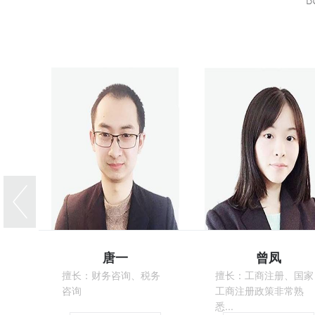
唐一
曾凤
擅长：财务咨询、税务
擅长：工商注册、国家
咨询
工商注册政策非常熟
悉...