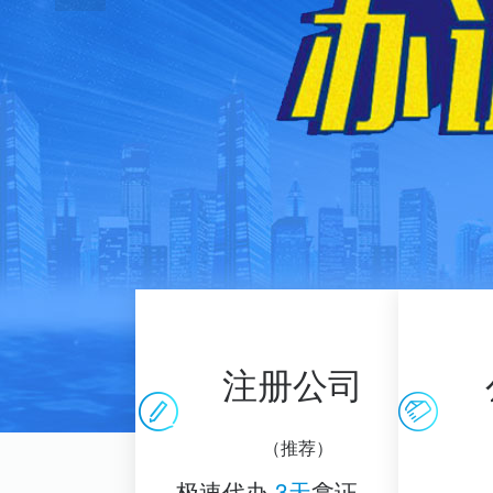
注册公司
（推荐）
极速代办
3天
拿证