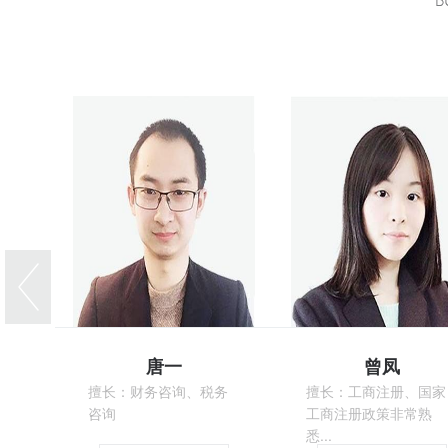
唐一
曾凤
擅长：财务咨询、税务
擅长：工商注册、国家
咨询
工商注册政策非常熟
悉...