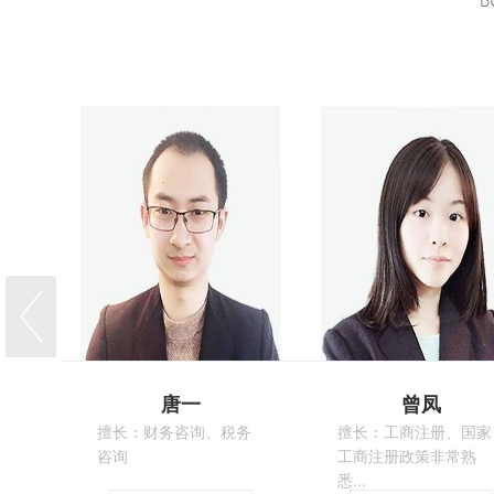
唐一
曾凤
擅长：财务咨询、税务
擅长：工商注册、国家
咨询
工商注册政策非常熟
悉...