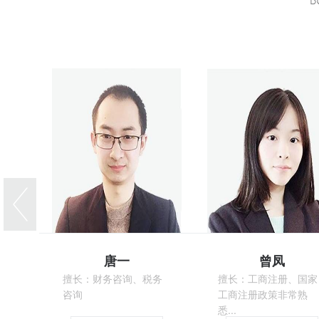
唐一
曾凤
擅长：财务咨询、税务
擅长：工商注册、国家
咨询
工商注册政策非常熟
悉...