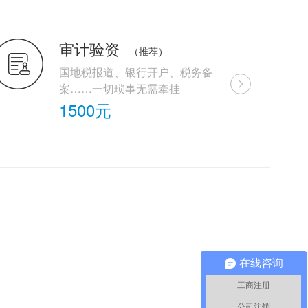
审计验资
（推荐）
国地税报道、银行开户、税务备
案……一切琐事无需牵挂
1500元
在线咨询
工商注册
公司注销